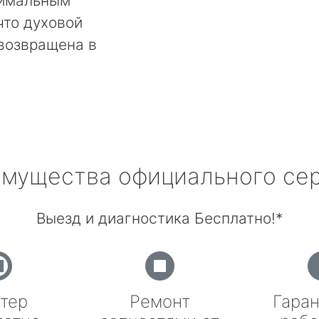
тимальным
что духовой
возвращена в
мущества официального се
Выезд и диагностика Бесплатно!*
тер
Ремонт
Гаран