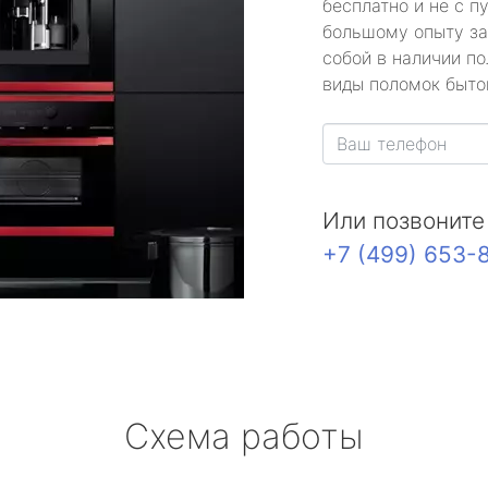
бесплатно и не с п
большому опыту за
собой в наличии по
виды поломок быто
Или позвоните
+7 (499) 653-
Схема работы