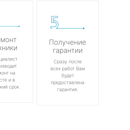
монт
Получение
хники
гарантии
циалист
Сразу после
изводит
всех работ Вам
монт на
будет
сте и в
предоставлена
кий срок.
гарантия.