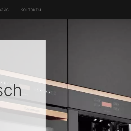
райс
Контакты
sch