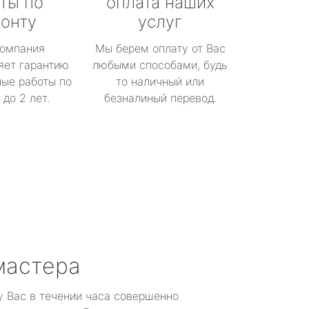
ты по
оплата наших
онту
услуг
омпания
Мы берем оплату от Вас
яет гарантию
любыми способами, будь
ые работы по
то наличный или
до 2 лет.
безналиный перевод.
мастера
у Вас в течении часа совершенно