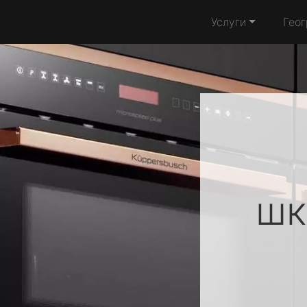
Услуги
Гео
шк