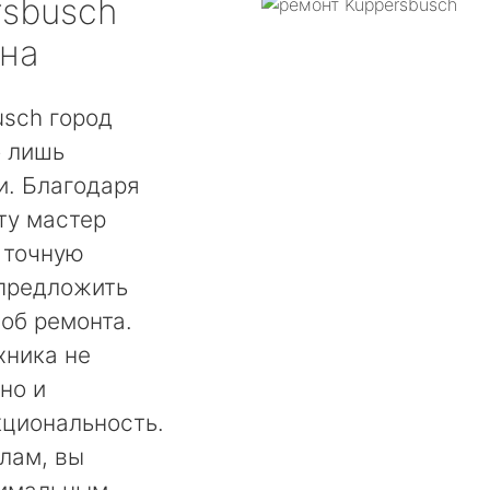
rsbusch
бна
usch город
о лишь
. Благодаря
ту мастер
 точную
 предложить
об ремонта.
хника не
но и
кциональность.
лам, вы