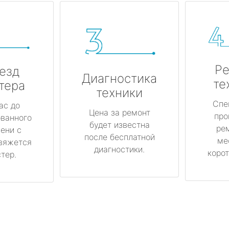
Ре
езд
Диагностика
те
тера
техники
Спе
ас до
Цена за ремонт
про
ованного
будет известна
ре
ени с
после бесплатной
ме
вяжется
диагностики.
корот
тер.