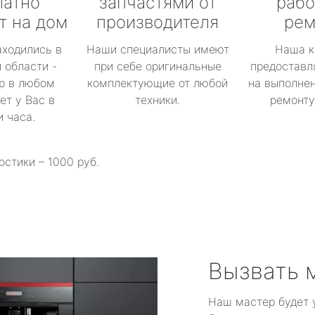
латно
запчастями от
рабо
т на дом
производителя
рем
аходились в
Наши специалисты имеют
Наша к
 области -
при себе оригинальные
предоставл
р в любом
комплектующие от любой
на выполнен
ет у Вас в
техники.
ремонту 
и часа.
остики – 1000 руб.
Вызвать 
Наш мастер будет 