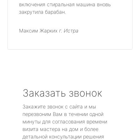
включения стиральная машина вновь
метро Технопарк
закрутила барабан.
метро Щелковская
Максим Жарких
г. Истра
метро Чистые пруды
метро Тушинская
метро Третьяковская
метро Улица академика Янгеля
Заказать звонок
метро Царицыно
Закажите звонок с сайта и мы
перезвоним Вам в течении одной
метро Электрозаводская
минуты для согласования времени
визита мастера на дом и более
метро Юго-Западная
детальной консультации решения