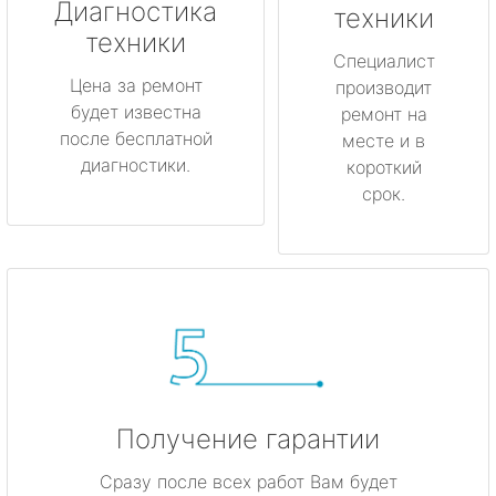
Диагностика
техники
метро Менделеевская
техники
Специалист
Цена за ремонт
производит
метро Красногвардейская
будет известна
ремонт на
после бесплатной
месте и в
метро Мякинино
диагностики.
короткий
срок.
метро Фрунзенская
метро Кузьминки
метро Китай-город
метро Нагатинская
метро Каширская
Получение гарантии
метро Митино
Сразу после всех работ Вам будет