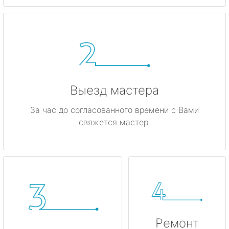
метро Красные ворота
метро Кузнецкий мост
метро Калужская
Выезд мастера
метро Дмитровская
За час до согласованного времени с Вами
метро Домодедовская
свяжется мастер.
метро Крылатское
метро Лубянка
метро Котельники
метро Коньково
Ремонт