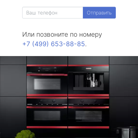
метро Измайловская
Отправить
метро Красносельская
метро Выхино
Или позвоните по номеру
+7 (499) 653-88-85
.
метро Беляево
метро Бибирево
метро Водный стадион
метро Курская
метро Комсомольская
метро Жулебино
метро Ботанический сад