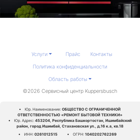
метро Ясенево
метро Чеховская
метро Братиславская
метро Александровский сад
Услуги
Прайс
Контакты
метро Добрынинская
Политика конфиденциальности
Область работы
метро Авиаматорная
©2026 Сервисный центр Kuppersbusch
метро Южная
Юр. Наименование:
ОБЩЕСТВО С ОГРАНИЧЕННОЙ
метро Бутырская
ОТВЕТСТВЕННОСТЬЮ «РЕМОНТ БЫТОВОЙ ТЕХНИКИ»
Юр. Адрес:
453204, Республика Башкортостан, Ишимбайский
метро Багратионовская
район, город Ишимбай, Стахановская ул., д.16 к.а, кв.18
ИНН:
0261012515
ОГРН:
1040202762269