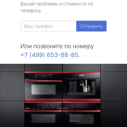
Вашей проблемы и стоимости по
метро Улица 1905 года
телефону.
метро Теплый стан
Отправить
метро Цветной бульвар
Или позвоните по номеру
метро Щукинская
+7 (499) 653-88-85
.
метро Шаболовская
метро Чертановская
метро Борисово
метро Арбатская
метро Белорусская