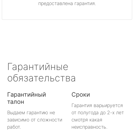
предоставлена гарантия.
метро Охотный ряд
метро Лермонтовский проспект
метро Ленинский проспект
метро Нагорная
Гарантийные
метро Кантемировская
обязательства
метро Молодежная
Гарантийный
Сроки
метро Преображенская площадь
талон
Гарантия варьируется
метро Октябрьское поле
Выдаем гарантию не
от полугода до 2-х лет
зависимо от сложности
смотря какая
метро Медведково
работ.
неисправность.