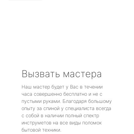
метро Алексеевская
метро Алтуфьево
метро Аэропорт
метро Волоколамская
метро Воробьевы горы
Вызвать мастера
метро Волгоградский проспект
Наш мастер будет у Вас в течении
метро Бабушкинская
часа совершенно бесплатно и не с
пустыми руками. Благодаря большому
метро Бульвар Дмитрия Донского
опыту за спиной у специалиста всегда
с собой в наличии полный спектр
метро Белорусская
инструметов на все виды поломок
бытовой техники.