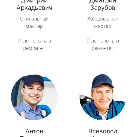
Дмитрий
Дмитрий
Аркадьевич
Зарубов
метро Рязанский проспект
Стиральный
Холодильный
мастер
мастер
метро Профсоюзная
11 лет опыта в
9 лет опыта в
метро Савеловская
ремонте .
ремонте .
метро Речной вокзал
метро Семеновская
метро Спортивная
метро Спартак
метро Рижская
Антон
Всеволод
метро Севастопольская