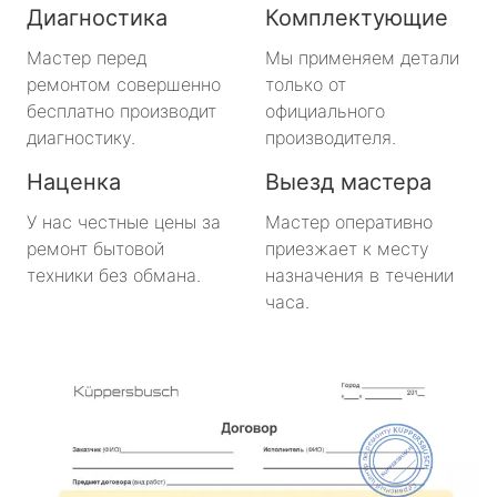
Диагностика
Комплектующие
метро Нахимовский Проспект
Мастер перед
Мы применяем детали
метро Коломенская
ремонтом совершенно
только от
бесплатно производит
официального
метро Парк Победы
диагностику.
производителя.
Наценка
Выезд мастера
метро Парк Культуры
У нас честные цены за
Мастер оперативно
метро Пролетарская
ремонт бытовой
приезжает к месту
техники без обмана.
назначения в течении
метро Новоясеневская
часа.
метро Отрадное
метро Маяковская
метро Площадь Революции