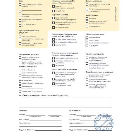
метро Проспект Вернадского
метро Планерная
метро Новые Черёмушки
метро Петровско-Разумовская
метро Новокузнецкая
метро Партизанская
метро Румянцево
метро Полежаевская
метро Октябрьская