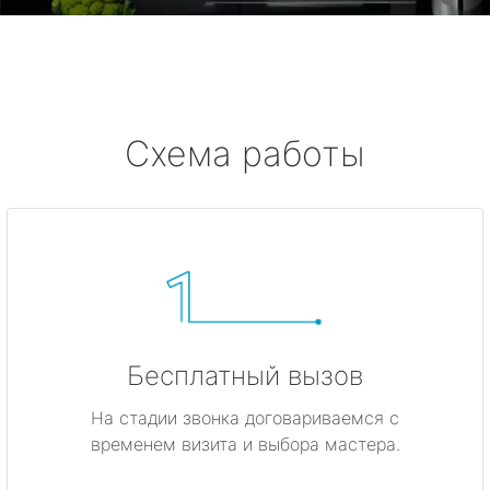
метро Боровицкая
метро Войковская
Схема работы
метро Кунцевская
метро Кропоткинская
метро Китай-город
метро ВДНХ
метро Владыкино
Бесплатный вызов
На стадии звонка договариваемся с
метро Динамо
временем визита и выбора мастера.
метро Киевская