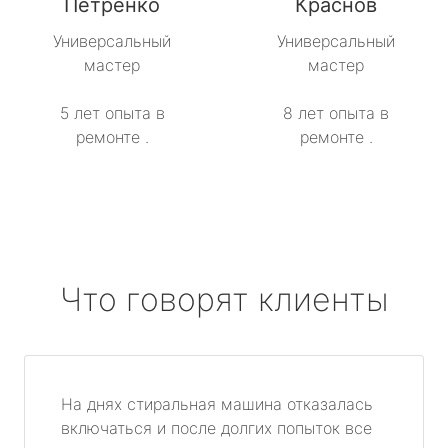
Петренко
Краснов
метро Сокол
Универсальный
Универсальный
мастер
мастер
метро Строгино
5 лет опыта в
8 лет опыта в
метро Тропарёво
ремонте .
ремонте .
метро Сходненская
метро Свиблово
метро Серпуховская
Что говорят клиенты
метро Театральная
метро Славянский бульвар
На днях стиральная машина отказалась
включаться и после долгих попыток все
метро Университет