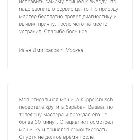
исправить самому пришел к выводу что
надо звонить в сервис центр. По приезду
метро Текстильщики
мастер бесплатно провет диагностику и
выявил причну, после чего на месте
метро Сухаревская
устранил. Спасибо большое.
метро Тульская
Илья Дмитраков
г. Москва
метро Тверская
метро Смоленская
метро Черкизовская
Моя стиральная машина Kuppersbusch
метро Таганская
перестала крутить барабан. Вызвал по
телефону мастера и прождал его не
метро Тургеневская
более 30 минут. Специалист осмотрел
машинку и принялся ремонтировать.
метро Тимирязевская
Спустя не долгое время после