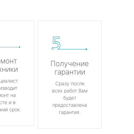
монт
Получение
хники
гарантии
циалист
Сразу после
изводит
всех работ Вам
монт на
будет
сте и в
предоставлена
кий срок.
гарантия.