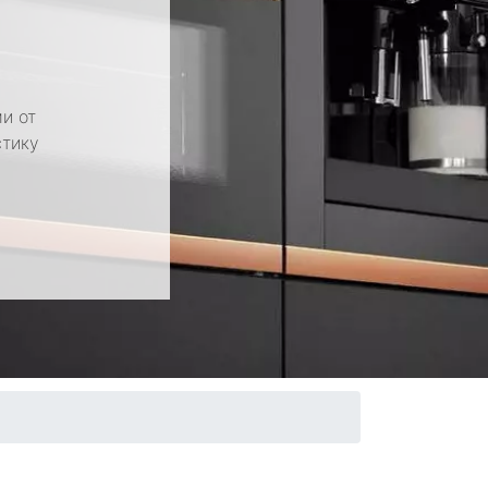
и от
стику