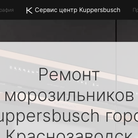
Сервис центр Kuppersbusch
графия
П
Ремонт
морозильников
uppersbusch
гор
Краснозаводск