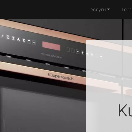
Услуги
Гео
K