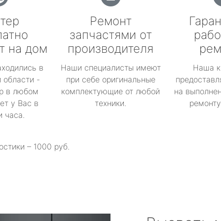
тер
Ремонт
Гаран
латно
запчастями от
рабо
т на дом
производителя
рем
аходились в
Наши специалисты имеют
Наша к
 области -
при себе оригинальные
предоставл
р в любом
комплектующие от любой
на выполнен
ет у Вас в
техники.
ремонту 
и часа.
остики – 1000 руб.