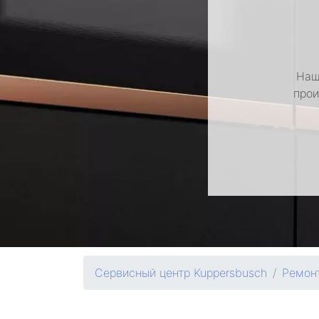
Наш
прои
Сервисный центр Kuppersbusch
Ремон