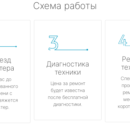
Схема работы
Ре
езд
Диагностика
те
тера
техники
Спе
ас до
Цена за ремонт
про
ованного
будет известна
ре
ени с
после бесплатной
ме
вяжется
диагностики.
корот
тер.