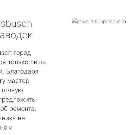
rsbusch
заводск
usch город
ся только лишь
. Благодаря
ту мастер
 точную
 предложить
об ремонта.
хника не
но и