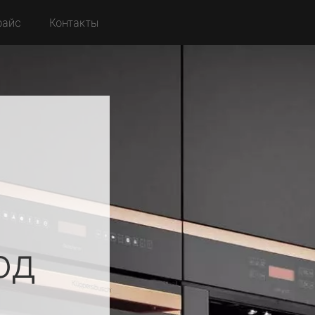
райс
Контакты
од