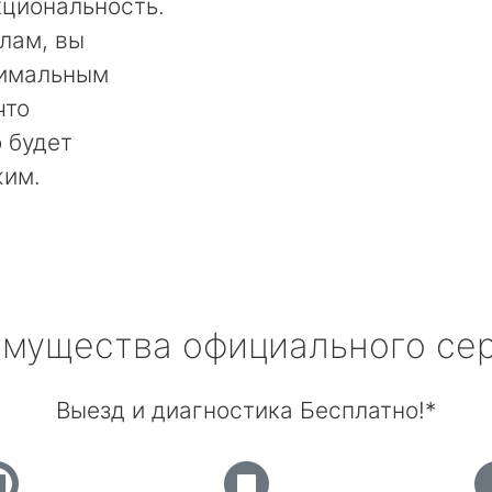
кциональность.
лам, вы
тимальным
что
 будет
жим.
мущества официального се
Выезд и диагностика Бесплатно!*