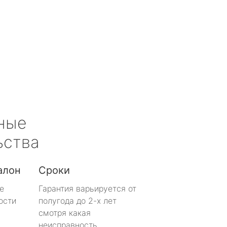
ные
ьства
алон
Сроки
е
Гарантия варьируется от
ости
полугода до 2-х лет
смотря какая
неисправность.