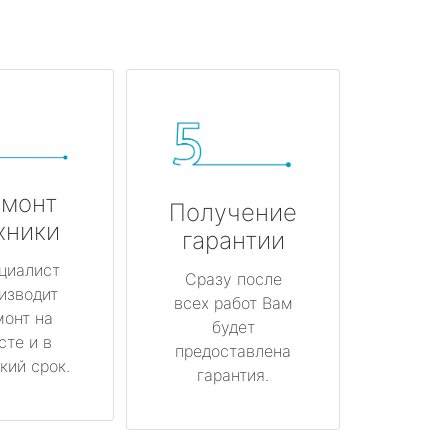
монт
Получение
хники
гарантии
циалист
Сразу после
изводит
всех работ Вам
монт на
будет
сте и в
предоставлена
кий срок.
гарантия.