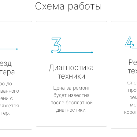
Схема работы
Ре
езд
Диагностика
те
тера
техники
Спе
ас до
Цена за ремонт
про
ованного
будет известна
ре
ени с
после бесплатной
ме
вяжется
диагностики.
корот
тер.