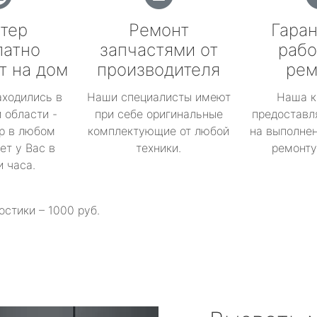
тер
Ремонт
Гаран
латно
запчастями от
рабо
т на дом
производителя
рем
аходились в
Наши специалисты имеют
Наша к
 области -
при себе оригинальные
предоставл
р в любом
комплектующие от любой
на выполнен
ет у Вас в
техники.
ремонту 
и часа.
остики – 1000 руб.