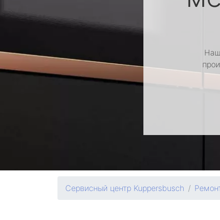
Наш
прои
Сервисный центр Kuppersbusch
Ремон