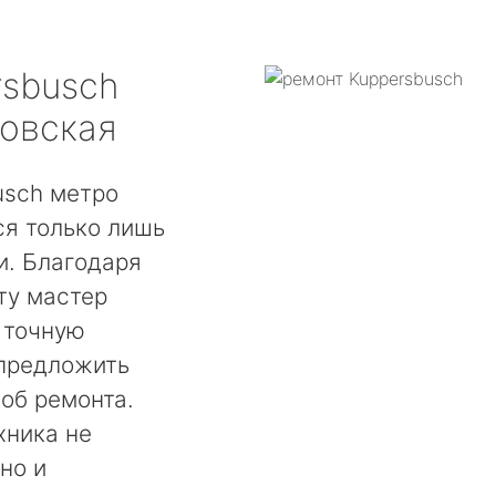
rsbusch
ковская
usch метро
ся только лишь
. Благодаря
ту мастер
 точную
 предложить
об ремонта.
хника не
но и