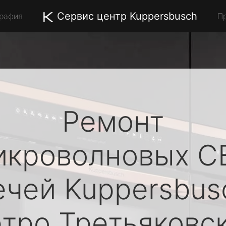
Сервис центр Kuppersbusch
графия
П
Ремонт
икроволновых С
ечей
Kuppersbus
тро Третьяковс