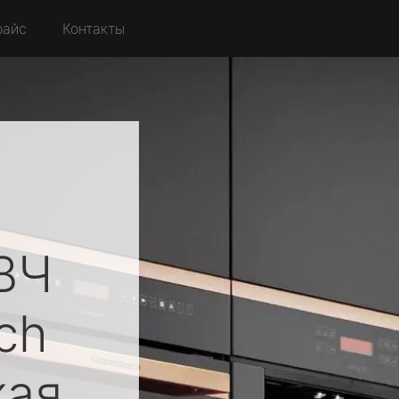
райс
Контакты
ВЧ
ch
кая