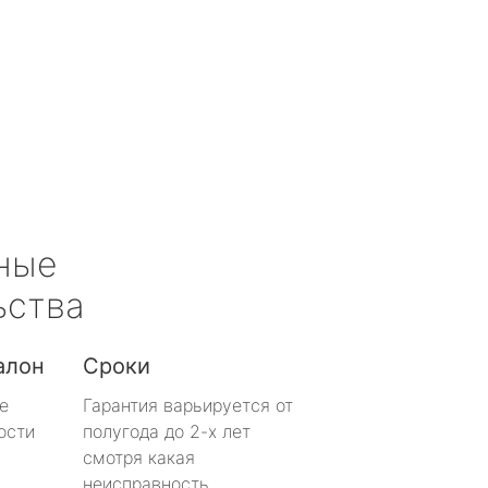
ные
ьства
алон
Сроки
е
Гарантия варьируется от
ости
полугода до 2-х лет
смотря какая
неисправность.