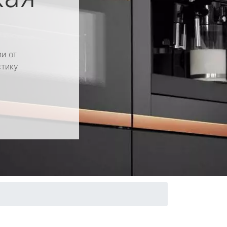
и от
стику