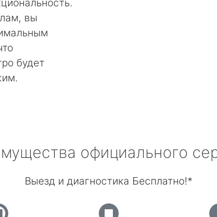
кциональность.
лам, вы
тимальным
что
тро будет
жим.
мущества официального се
Выезд и диагностика Бесплатно!*