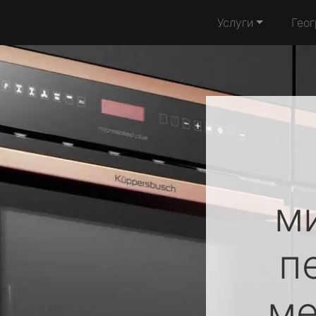
Услуги
Гео
м
п
ме