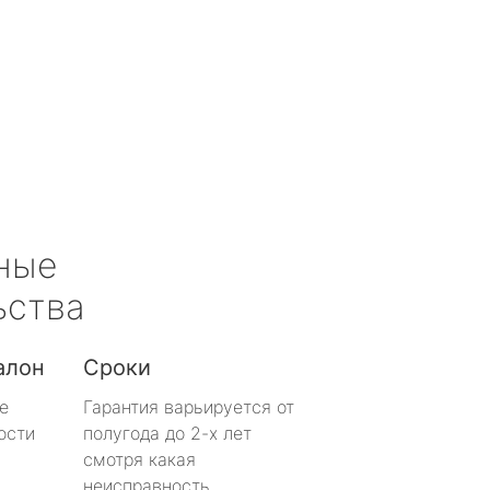
ные
ьства
алон
Сроки
е
Гарантия варьируется от
ости
полугода до 2-х лет
смотря какая
неисправность.