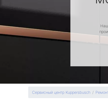
Наш
прои
Сервисный центр Kuppersbusch
Ремон