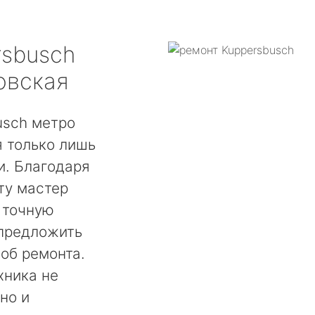
rsbusch
овская
usch метро
 только лишь
. Благодаря
ту мастер
 точную
 предложить
об ремонта.
хника не
но и