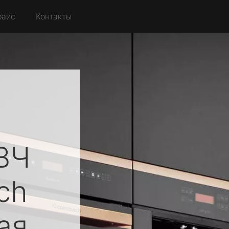
райс
Контакты
ВЧ
ch
ая