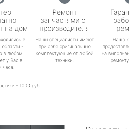
тер
Ремонт
Гаран
латно
запчастями от
рабо
т на дом
производителя
рем
аходились в
Наши специалисты имеют
Наша к
 области -
при себе оригинальные
предоставл
р в любом
комплектующие от любой
на выполнен
ет у Вас в
техники.
ремонту 
и часа.
остики – 1000 руб.