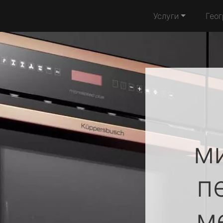
Услуги
Гео
м
п
м