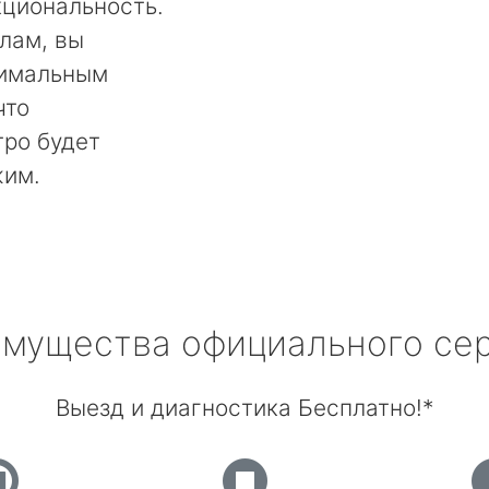
кциональность.
лам, вы
тимальным
что
тро будет
жим.
мущества официального се
Выезд и диагностика Бесплатно!*