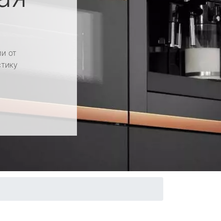
и от
стику