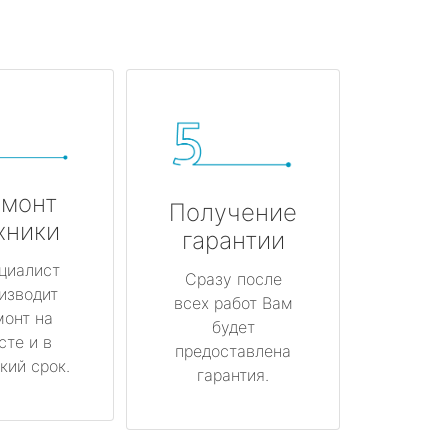
монт
Получение
хники
гарантии
циалист
Сразу после
изводит
всех работ Вам
монт на
будет
сте и в
предоставлена
кий срок.
гарантия.