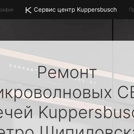
Сервис центр Kuppersbusch
графия
П
Ремонт
икроволновых С
ечей
Kuppersbus
етро Шипиловск