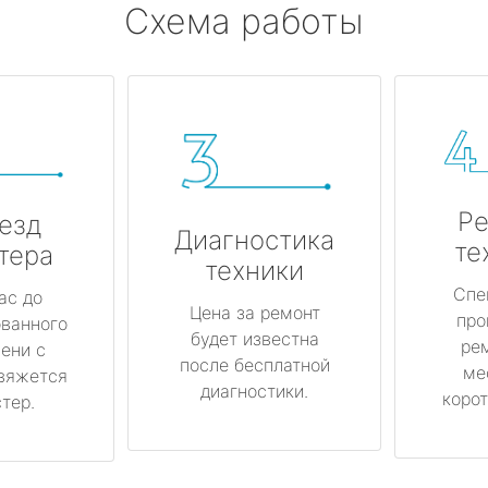
Схема работы
Ре
езд
Диагностика
те
тера
техники
Спе
ас до
Цена за ремонт
про
ованного
будет известна
ре
ени с
после бесплатной
ме
вяжется
диагностики.
корот
тер.