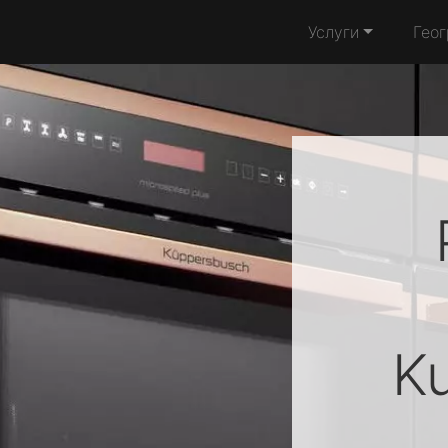
Услуги
Гео
K