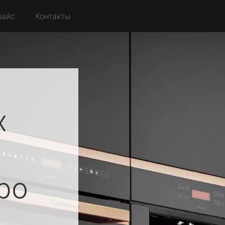
райс
Контакты
х
ро