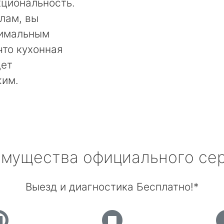
кциональность.
лам, вы
тимальным
что кухонная
дет
жим.
мущества официального се
Выезд и диагностика Бесплатно!*