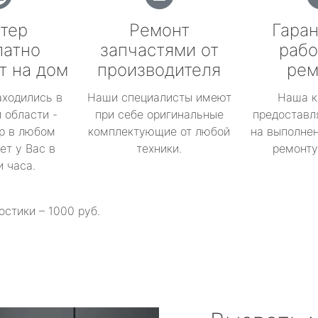
тер
Ремонт
Гаран
латно
запчастями от
рабо
т на дом
производителя
рем
аходились в
Наши специалисты имеют
Наша к
 области -
при себе оригинальные
предоставл
р в любом
комплектующие от любой
на выполнен
ет у Вас в
техники.
ремонту 
и часа.
остики – 1000 руб.