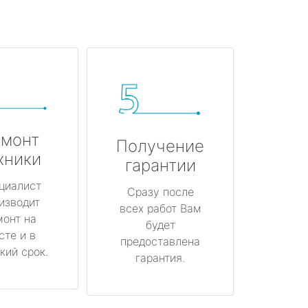
монт
Получение
хники
гарантии
циалист
Сразу после
изводит
всех работ Вам
монт на
будет
сте и в
предоставлена
кий срок.
гарантия.