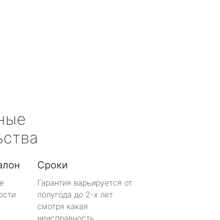
ные
ьства
алон
Сроки
е
Гарантия варьируется от
ости
полугода до 2-х лет
смотря какая
неисправность.