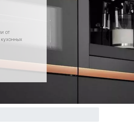
и от
 кухонных