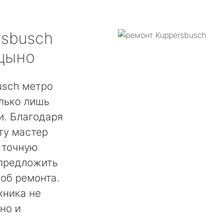
rsbusch
цыно
usch метро
лько лишь
. Благодаря
ту мастер
 точную
 предложить
об ремонта.
хника не
но и