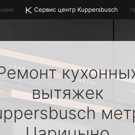
Сервис центр Kuppersbusch
графия
П
Ремонт кухонны
вытяжек
uppersbusch
мет
Царицыно