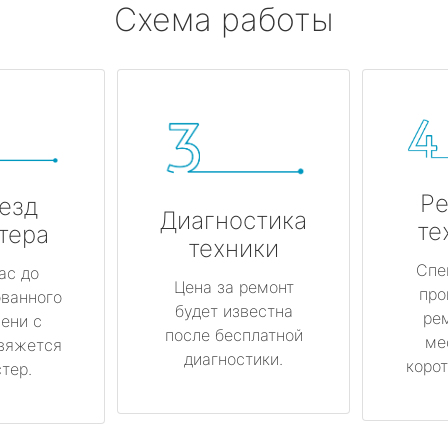
Схема работы
Ре
езд
Диагностика
те
тера
техники
Спе
ас до
Цена за ремонт
про
ованного
будет известна
ре
ени с
после бесплатной
ме
вяжется
диагностики.
корот
тер.