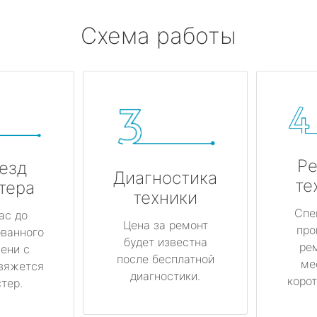
Схема работы
Ре
езд
Диагностика
те
тера
техники
Спе
ас до
Цена за ремонт
про
ованного
будет известна
ре
ени с
после бесплатной
ме
вяжется
диагностики.
корот
тер.