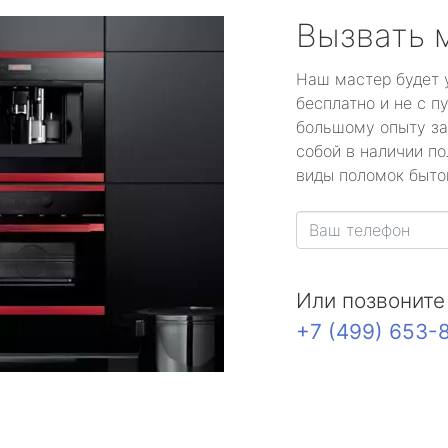
Вызвать 
Наш мастер будет 
бесплатно и не с п
большому опыту за
собой в наличии по
виды поломок быто
Или позвоните
+7 (499) 653-