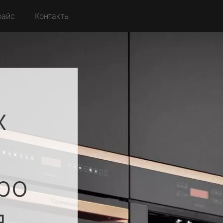
райс
Контакты
х
ро
я