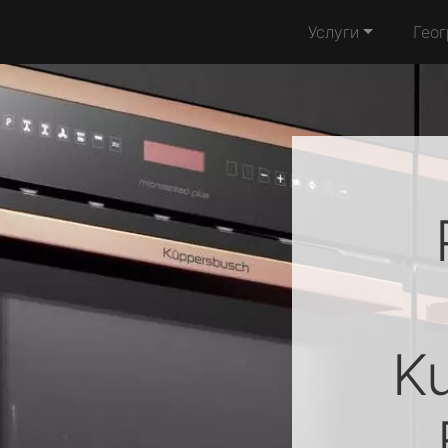
Услуги
Гео
K