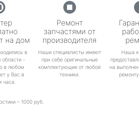
тер
Ремонт
Гаран
латно
запчастями от
рабо
т на дом
производителя
рем
аходились в
Наши специалисты имеют
Наша к
 области -
при себе оригинальные
предоставл
р в любом
комплектующие от любой
на выполнен
ет у Вас в
техники.
ремонту 
и часа.
остики – 1000 руб.