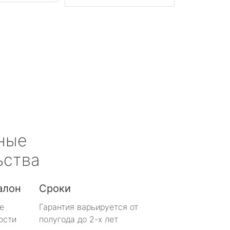
ные
ьства
алон
Сроки
е
Гарантия варьируется от
ости
полугода до 2-х лет