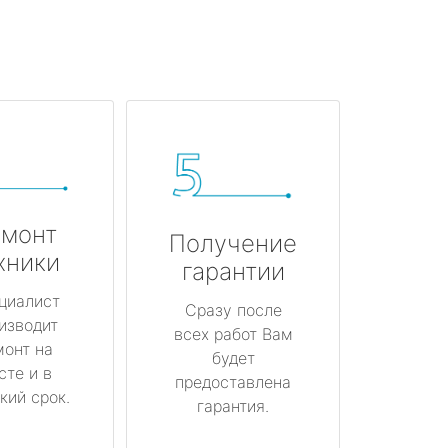
монт
Получение
хники
гарантии
циалист
Сразу после
изводит
всех работ Вам
монт на
будет
сте и в
предоставлена
кий срок.
гарантия.