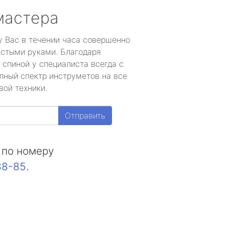
мастера
у Вас в течении часа совершенно
устыми руками. Благодаря
 спиной у специалиста всегда с
лный спектр инструметов на все
вой техники.
Отправить
 по номеру
88-85
.