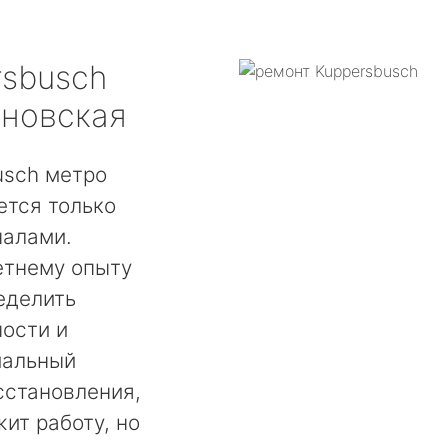
rsbusch
оновская
usch метро
ется только
налами.
етнему опыту
еделить
ости и
мальный
сстановления,
ит работу, но