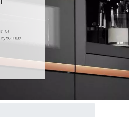
и от
 кухонных