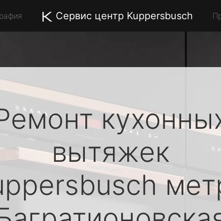
Сервис центр Kuppersbusch
графия
П
Ремонт кухонны
вытяжек
uppersbusch
мет
Багратионовска