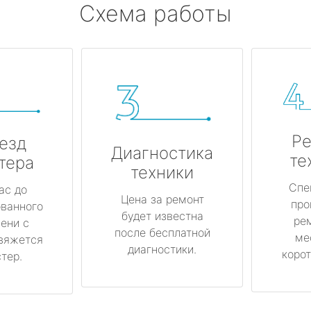
Схема работы
Ре
езд
Диагностика
те
тера
техники
Спе
ас до
Цена за ремонт
про
ованного
будет известна
ре
ени с
после бесплатной
ме
вяжется
диагностики.
корот
тер.