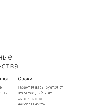
ные
ьства
алон
Сроки
е
Гарантия варьируется от
ости
полугода до 2-х лет
смотря какая
неисправность.