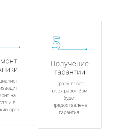
монт
Получение
хники
гарантии
циалист
Сразу после
изводит
всех работ Вам
монт на
будет
сте и в
предоставлена
кий срок.
гарантия.