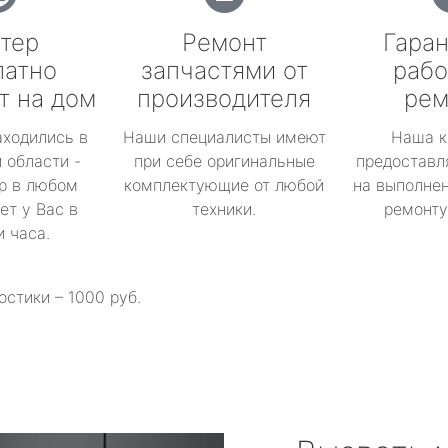
тер
Ремонт
Гаран
латно
запчастями от
рабо
т на дом
производителя
рем
аходились в
Наши специалисты имеют
Наша к
 области -
при себе оригинальные
предоставл
р в любом
комплектующие от любой
на выполнен
ет у Вас в
техники.
ремонту 
и часа.
остики – 1000 руб.