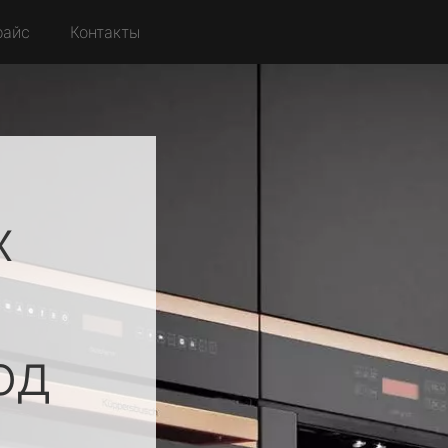
райс
Контакты
х
од