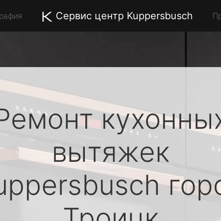
Сервис центр Kuppersbusch
графия
П
Ремонт кухонны
вытяжек
uppersbusch
гор
Троицк