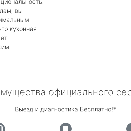
кциональность.
лам, вы
тимальным
что кухонная
дет
жим.
мущества официального се
Выезд и диагностика Бесплатно!*