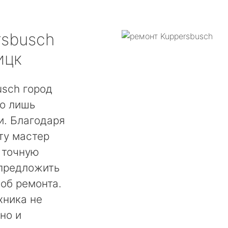
rsbusch
ицк
usch город
ко лишь
. Благодаря
ту мастер
 точную
 предложить
об ремонта.
хника не
но и