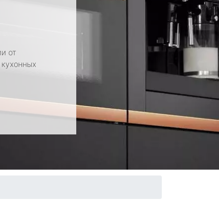
и от
 кухонных